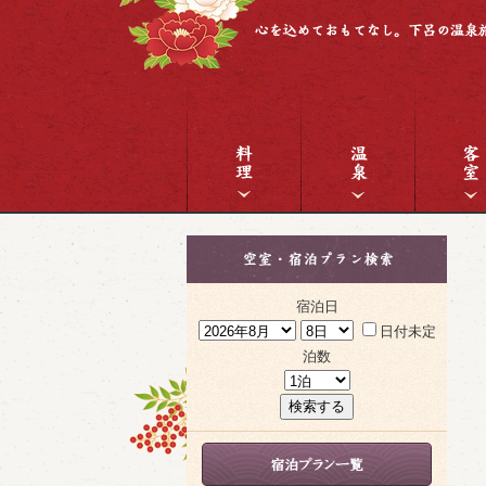
宿泊日
日付未定
泊数
検索する