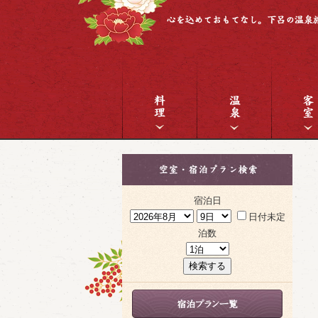
宿泊日
日付未定
泊数
検索する