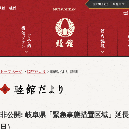
トップページ
>
睦館だより
>
睦館だより 詳細
非公開: 岐阜県「緊急事態措置区域」延長
日）